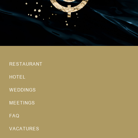
RESTAURANT
HOTEL
WEDDINGS
MEETINGS
FAQ
VACATURES