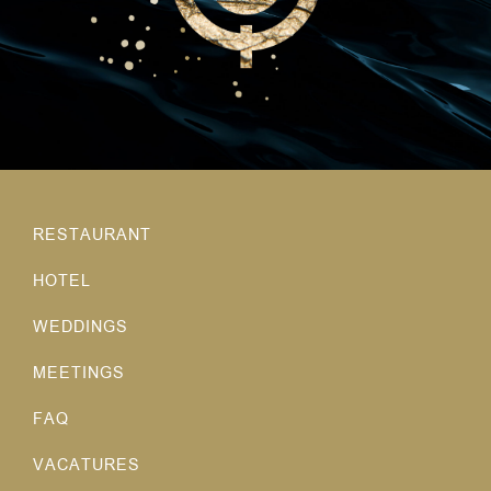
RESTAURANT
HOTEL
WEDDINGS
MEETINGS
FAQ
VACATURES